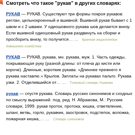
Смотреть что такое "рукав" в других словарях:
РУКАВ
— РУКАВ. Существуют три формы покроя рукавов:
реглан, цельнокроенный и вшивной. Вшивной рукав бывает с 1
швом и с 2 швами. У одиошовного рукава шов делается внизу.
Если вшивной одиошовный рукав раздвинуть на сборки и
просборить внизу, то получится… …
Краткая энциклопедия
домашнего хозяйства
РУКАВ
— РУКАВ, рукава, мн. рукава, муж. 1. Часть одежды,
покрывающая руку (разной длины: от плеча до кисти или
короче). Длинные, короткие рукава. «Длиннее прежнего я
рукава наставлю.» Крылов. Заплаты на рукавах пальто. Рукава
узки. 2. Отделившийся от… …
Толковый словарь Ушакова
рукав
— спустя рукава. Словарь русских синонимов и сходных
по смыслу выражений. под. ред. Н. Абрамова, М.: Русские
словари, 1999. рукав проток, протока; кишка, ответвление,
шланг, ветвь, горло, рукавчик, заостровок, подстепок, воложка,
пожарная кишка,… …
Словарь синонимов