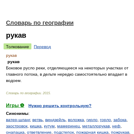
Словарь по географии
рукав
Толкование
Перевод
рукав
рукав
Боковое русло реки, отделяющееся на некоторых участках от
главного потока, в дельте нередко самостоятельно впадает в
водоем.
Словарь по географии
.
2015
.
Игры ⚽
Нужно решить контрольную?
Синонимы
:
ватер-шланг
,
ветвь
,
виндзейль
,
воложка
,
гирло
,
горло
,
забока
,
заостровок
,
кишка
,
кутум
,
мамеринец
,
металлорукав
,
неф
,
онапацка
,
ответвление
,
подстепок
,
пожарная кишка
,
пожрукав
,