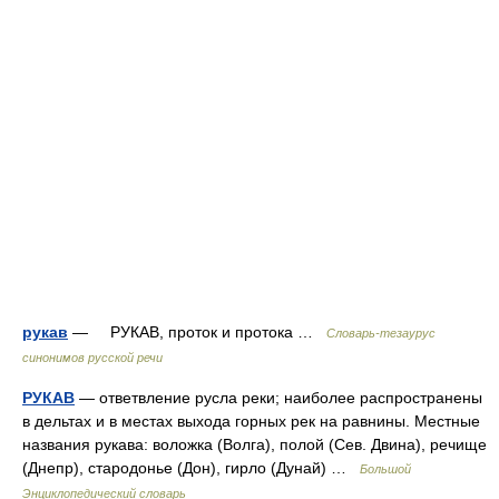
рукав
— РУКАВ, проток и протока …
Словарь-тезаурус
синонимов русской речи
РУКАВ
— ответвление русла реки; наиболее распространены
в дельтах и в местах выхода горных рек на равнины. Местные
названия рукава: воложка (Волга), полой (Сев. Двина), речище
(Днепр), стародонье (Дон), гирло (Дунай) …
Большой
Энциклопедический словарь