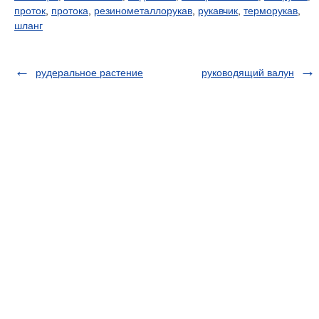
проток
,
протока
,
резинометаллорукав
,
рукавчик
,
терморукав
,
шланг
рудеральное растение
руководящий валун