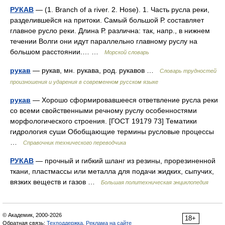
РУКАВ
— (1. Branch of a river. 2. Hose). 1. Часть русла реки,
разделившейся на притоки. Самый большой Р. составляет
главное русло реки. Длина Р. различна: так, напр., в нижнем
течении Волги они идут параллельно главному руслу на
большом расстоянии.… …
Морской словарь
рукав
— рукав, мн. рукава, род. рукавов …
Словарь трудностей
произношения и ударения в современном русском языке
рукав
— Хорошо сформировавшееся ответвление русла реки
со всеми свойственными речному руслу особенностями
морфологического строения. [ГОСТ 19179 73] Тематики
гидрология суши Обобщающие термины русловые процессы
…
Справочник технического переводчика
РУКАВ
— прочный и гибкий шланг из резины, прорезиненной
ткани, пластмассы или металла для подачи жидких, сыпучих,
вязких веществ и газов …
Большая политехническая энциклопедия
© Академик, 2000-2026
18+
Обратная связь:
Техподдержка
,
Реклама на сайте